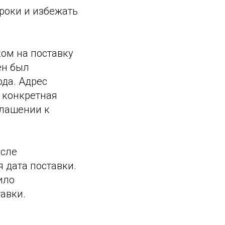
сроки и избежать
ом на поставку
ен был
ода. Адрес
и конкретная
глашении к
осле
я дата поставки.
ило
авки.