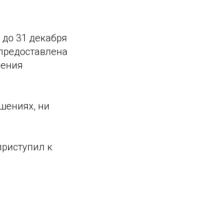
 до 31 декабря
 предоставлена
шения
шениях, ни
приступил к