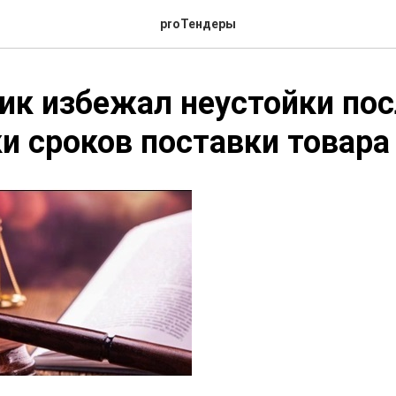
proТендеры
к избежал неустойки пос
и сроков поставки товара