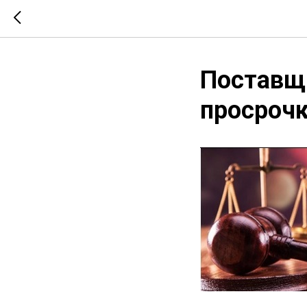
Поставщи
просрочк