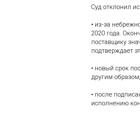
Суд отклонил ис
• из-за небрежн
2020 года. Око
поставщику зна
подтверждает эт
• новый срок по
другим образом
• после подпис
исполнению кон