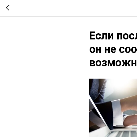
Если пос
он не со
возможно