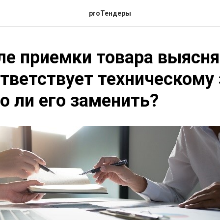
proТендеры
ле приемки товара выясня
ответствует техническому
 ли его заменить?