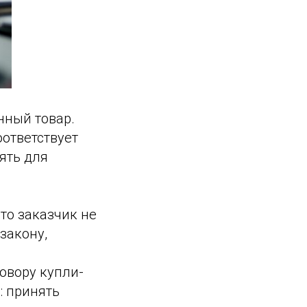
нный товар.
оответствует
ять для
 то заказчик не
закону,
овору купли-
: принять