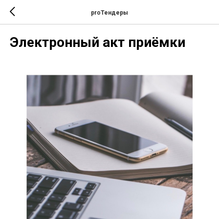
proТендеры
Электронный акт приёмки