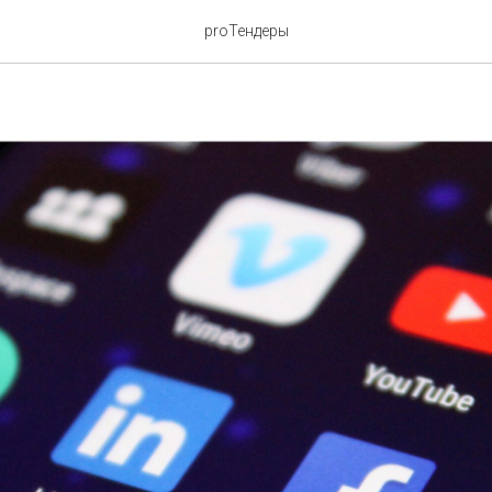
ки в соцсетях
proТендеры