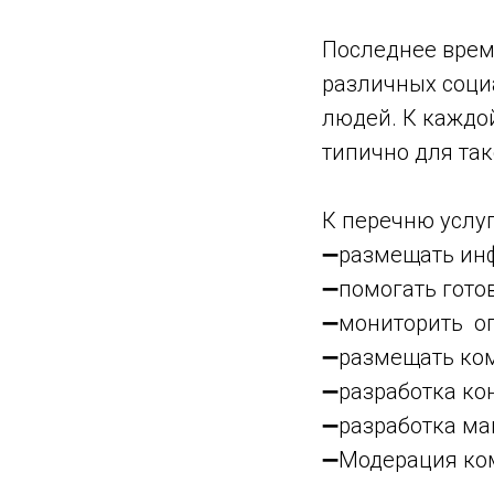
Последнее время
различных соци
людей. К каждой
типично для так
К перечню услуг
➖размещать инф
➖помогать готов
➖мониторить о
➖размещать ком
➖разработка кон
➖разработка мак
➖Модерация ко