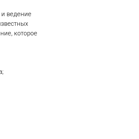
 и ведение
известных
ние, которое
а;